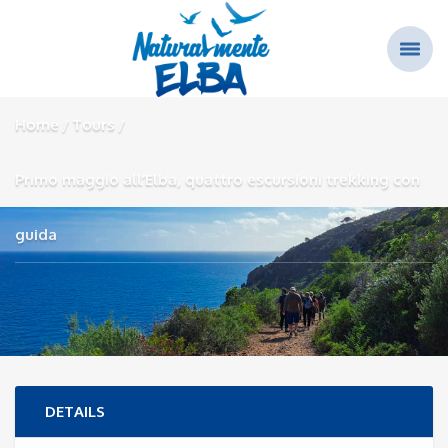
Home
Tours
Primo maggio all’Elba, quattro escursioni trekking con
guida
DETAILS