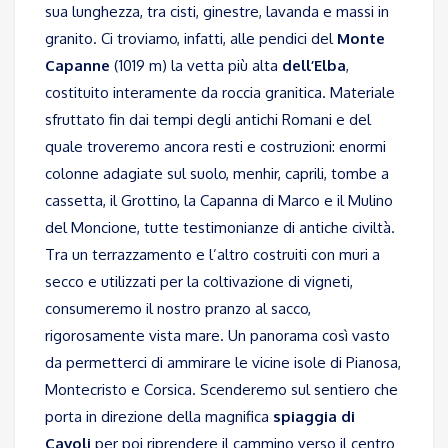
sua lunghezza, tra cisti, ginestre, lavanda e massi in
granito. Ci troviamo, infatti, alle pendici del
Monte
Capanne
(1019 m) la vetta più alta
dell’Elba
,
costituito interamente da roccia granitica. Materiale
sfruttato fin dai tempi degli antichi Romani e del
quale troveremo ancora resti e costruzioni: enormi
colonne adagiate sul suolo, menhir, caprili, tombe a
cassetta, il Grottino, la Capanna di Marco e il Mulino
del Moncione, tutte testimonianze di antiche civiltà.
Tra un terrazzamento e l’altro costruiti con muri a
secco e utilizzati per la coltivazione di vigneti,
consumeremo il nostro pranzo al sacco,
rigorosamente vista mare. Un panorama così vasto
da permetterci di ammirare le vicine isole di Pianosa,
Montecristo e Corsica. Scenderemo sul sentiero che
porta in direzione della magnifica
spiaggia di
Cavoli
per poi riprendere il cammino verso il centro