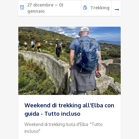
799,00€.
767,00€
27 dicembre – 01
Trekking
gennaio
Weekend di trekking all'Elba con
guida - Tutto incluso
Weekend di trekking Isola d'Elba "Tutto
incluso"