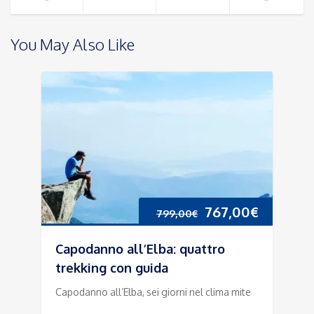
You May Also Like
Il
Il
767,00
€
799,00
€
prezzo
prezzo
Capodanno all’Elba: quattro
originale
attuale
trekking con guida
Capodanno all’Elba, sei giorni nel clima mite
era:
è: