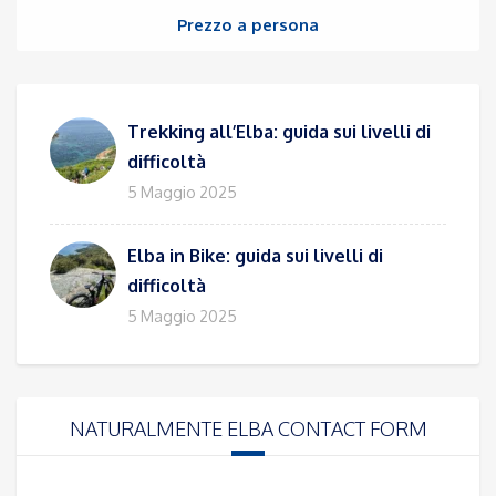
originale
attuale
Prezzo a persona
era:
è:
442,00€.
398,00€.
Trekking all’Elba: guida sui livelli di
difficoltà
5 Maggio 2025
Elba in Bike: guida sui livelli di
difficoltà
5 Maggio 2025
NATURALMENTE ELBA CONTACT FORM