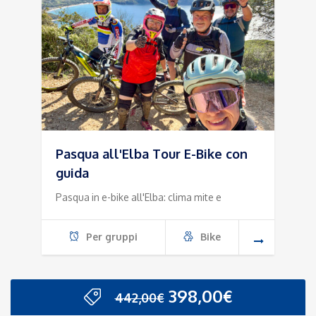
Pasqua all'Elba Tour E-Bike con
guida
Pasqua in e-bike all'Elba: clima mite e
Per gruppi
Bike
Il
Il
398,00
€
442,00
€
prezzo
prezzo